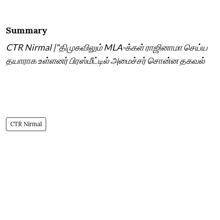
Summary
CTR Nirmal |"திமுகவிலும் MLA-க்கள் ராஜினாமா செய்ய
தயாராக உள்ளனர் பிரஸ்மீட்டில் அமைச்சர் சொன்ன தகவல்
CTR Nirmal