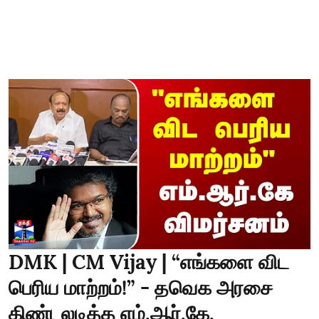
DMK | CM Vijay | “எங்களை விட
பெரிய மாற்றம்!” - தவெக அரசை
கிண்டலடித்த எம்.ஆர்.கே.