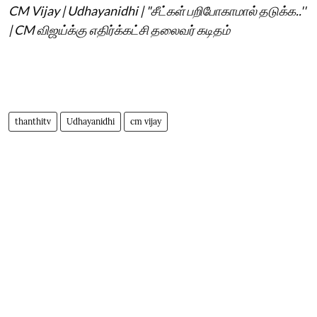
CM Vijay | Udhayanidhi | "சீட்கள் பறிபோகாமால் தடுக்க..''
| CM விஜய்க்கு எதிர்க்கட்சி தலைவர் கடிதம்
thanthitv
Udhayanidhi
cm vijay