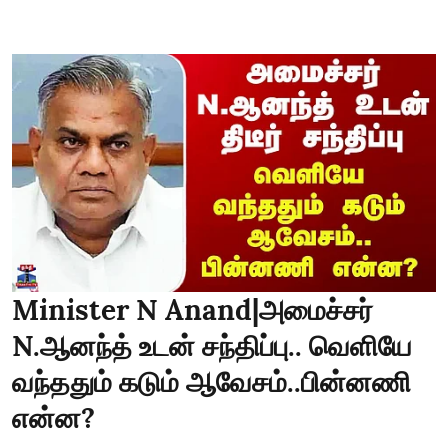
Minister N Anand|அமைச்சர்
N.ஆனந்த் உடன் சந்திப்பு.. வெளியே
வந்ததும் கடும் ஆவேசம்..பின்னணி
என்ன?