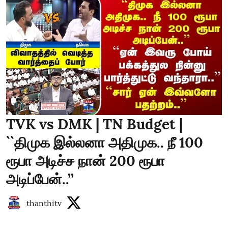
TVK vs DMK | TN Budget |
``திமுக இல்லனா அதிமுக.. நீ 100
ரூபா அடிச்ச நான் 200 ரூபா
அடிப்பேன்..’’
thanthitv