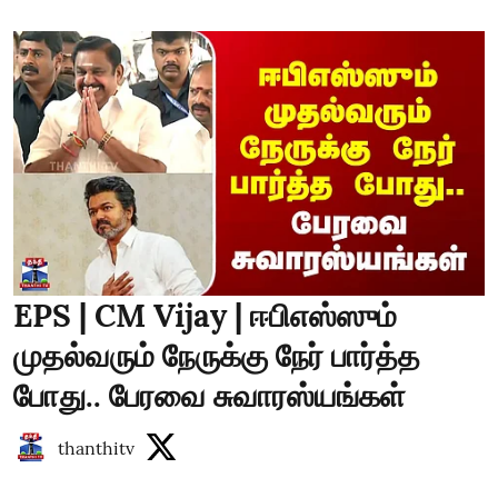
EPS | CM Vijay | ஈபிஎஸ்ஸும்
முதல்வரும் நேருக்கு நேர் பார்த்த
போது.. பேரவை சுவாரஸ்யங்கள்
thanthitv