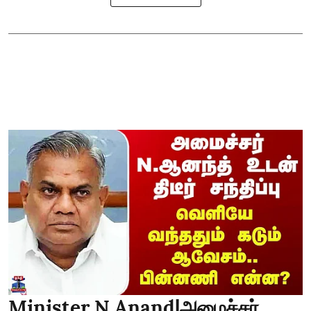
Minister N Anand|அமைச்சர்