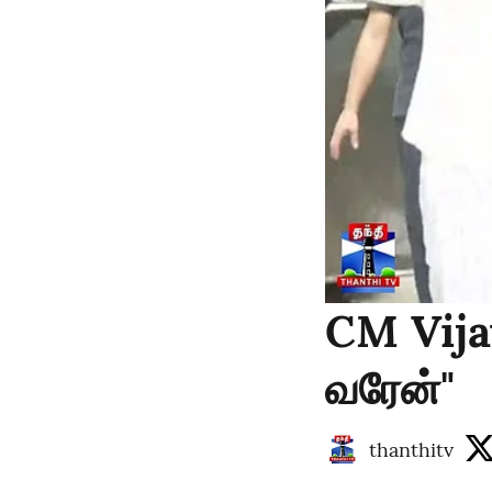
CM Vijay
வரேன்"
thanthitv