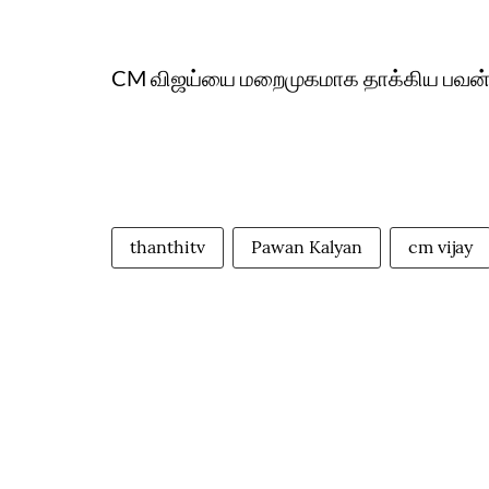
CM விஜய்யை மறைமுகமாக தாக்கிய பவன்- தம
thanthitv
Pawan Kalyan
cm vijay