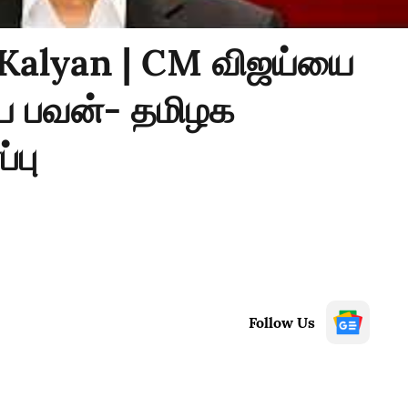
 Kalyan | CM விஜய்யை
ய பவன்- தமிழக
்பு
Follow Us