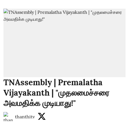
TNAssembly | Premalatha
Vijayakanth | "முதலமைச்சரை
அவமதிக்க முடியாது!"
thanthitv