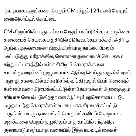
நேரடியாக மனுக்களை பெறும் CM விஜய் | 24 மணி நேரமும்
ஹைஅலர்ட்டில் கோட்டை
CM விஜய்யின் பாதுகாப்பை மேலும் பலப்படுத்த நடவடிக்கை
தலைமைச் செயலக பகுதியில் சிசிடிவி கேமராக்கள் அதிரடி
ஆய்வு முதலமைச்சா விஜய்யின் பாதுகாப்பை மேலும்
பலப்படுத்தும் நோக்கில், சென்னை தலைமைச் செயலகம்
சுற்றுவட்டாரத்தில் உள்ள சிசிடிவி கேமராக்களை
காவல்துறையினர் முழுமையாக ஆய்வு செய்து வருகின்றனர்.
ராஜாஜி சாலையில் உள்ள ரிசர்வ் வங்கி முதல் போர் நினைவுச்
சின்னம் வரை அமைக்கப்பட்டுள்ள கேமராக்கள் அனைத்தும்
சரியாக செயல்படுகிறதா என ஆய்வு மேற்கொள்ளப்பட்டு,
பழுதடைந்த கேமராக்கள் உடனடியாக சீரமைக்கப்பட்டு
வருகின்றன. முதலமைச்சர் பொதுமக்களிடம் நேரடியாக
மனுக்களை பெறும் சூழலிலும் பாதுகாப்பில் எந்தவித
குறைபாடும் ஏற்படாத வகையில் இந்த நடவடிக்கைகள்