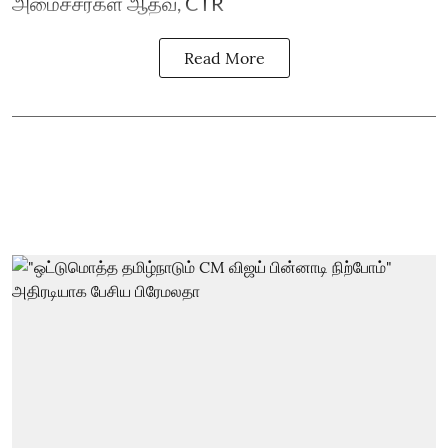
அமைச்சர்கள் ஆதவ், CTR
Read More