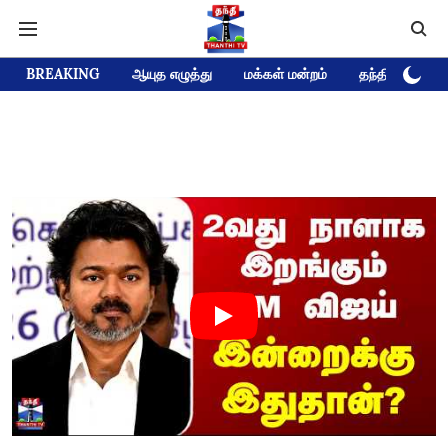
BREAKING
ஆயுத எழுத்து
மக்கள் மன்றம்
தந்தி டிவி D