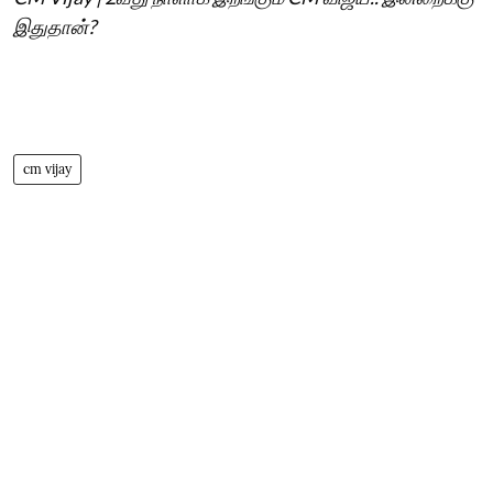
இதுதான்?
cm vijay