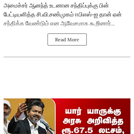
அமைச்சர் ஆனந்த் உடனான சந்திப்புக்கு பின்
பேட்டியளித்த சி.வி.சண்முகம் ஈபிஎஸ்-ஐ தான் ஏன்
சந்திக்க வேண்டும் என ஆவேசமாக கூறினார்...
Read More