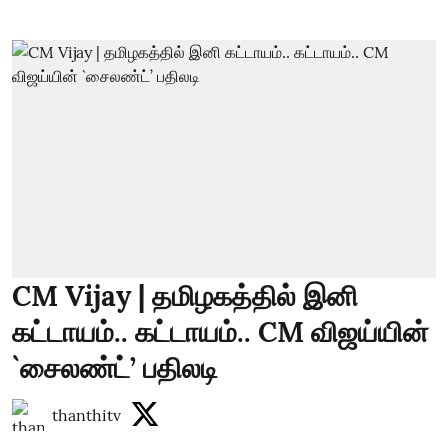
CM Vijay | தமிழகத்தில் இனி
கட்டாயம்.. கட்டாயம்.. CM விஜய்யின்
`சைலண்ட்’ பதிலடி
thanthitv