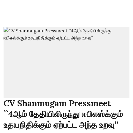
CV Shanmugam Pressmeet
``4ஆம் தேதியிலிருந்து ஈபிஎஸ்க்கும்
உதயநிதிக்கும் ஏற்பட்ட அந்த உறவு’’