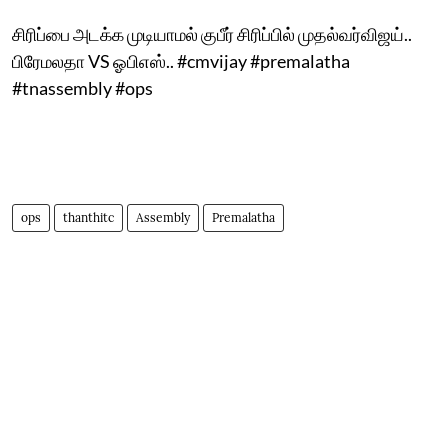
சிரிப்பை அடக்க முடியாமல் குபீர் சிரிப்பில் முதல்வர்விஜய்..
பிரேமலதா VS ஓபிஎஸ்.. #cmvijay #premalatha
#tnassembly #ops
ops
thanthitc
Assembly
Premalatha