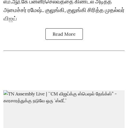
எம்.ஆர்.கே பன்னீர்செல்வத்தை கிண்டல் அடித்த
அமைச்சர் ரமேஷ்.. குலுங்கி, குலுங்கி சிரித்த முதல்வர்
விஜய்
Read More