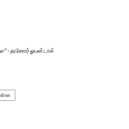
" - நயினார் ஓபன் டாக்
ndran