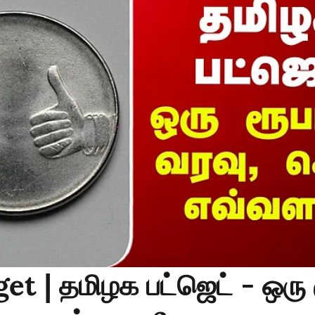
t | தமிழக பட்ஜெட் - ஒரு 