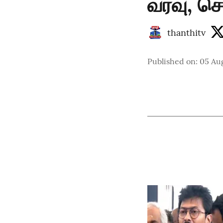
வரவு, ச
thanthitv
Published on
:
05 Au