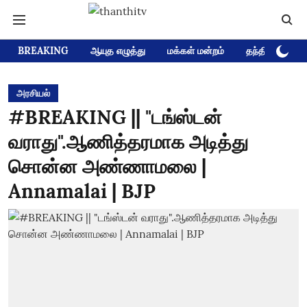
BREAKING
ஆயுத எழுத்து
மக்கள் மன்றம்
தந்தி டிவி D
அரசியல்
#BREAKING || "டங்ஸ்டன்
வராது".ஆணித்தரமாக அடித்து
சொன்ன அண்ணாமலை |
Annamalai | BJP