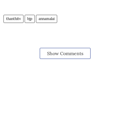
thanthitv
bjp
annamalai
Show Comments