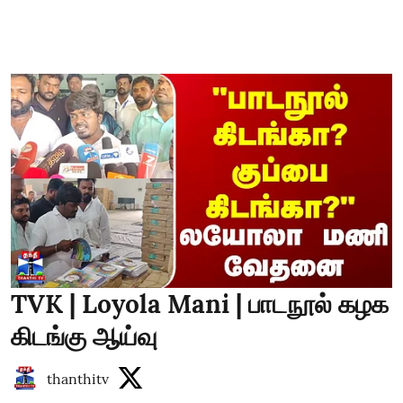
TVK | Loyola Mani | பாடநூல் கழக
கிடங்கு ஆய்வு
thanthitv