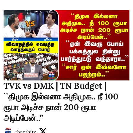
TVK vs DMK | TN Budget |
``திமுக இல்லனா அதிமுக.. நீ 100
ரூபா அடிச்ச நான் 200 ரூபா
அடிப்பேன்..’’
thanthitv