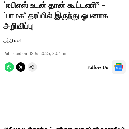
`ஈபிஎஸ் உடன் தான் கூட்டணி’’ -
`பாமக’ தரப்பில் இருந்து ஓபனாக
அறிவிப்பு
தந்தி டிவி
Published on
:
13 Jul 2025, 3:04 am
Follow Us
அதிமுக உடன் தான் கூட்டணி என பாமக எம்.எல்.ஏ சதாசிவம்