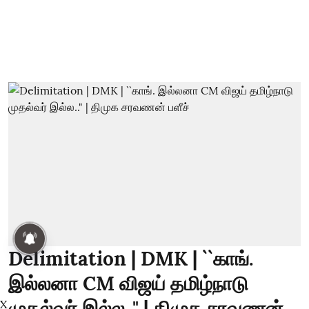
Delimitation | DMK | ``காங்.
இல்லனா CM விஜய் தமிழ்நாடு
முதல்வர் இல்ல.." | திமுக சரவணன்
X