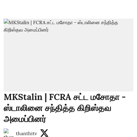
MKStalin | FCRA சட்ட மசோதா -
ஸ்டாலினை சந்தித்த கிறிஸ்தவ
அமைப்பினர்
thanthitv