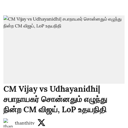
CM Vijay vs Udhayanidhi|
சபாநாயகர் சொன்னதும் எழுந்து
நின்ற CM விஜய், LoP உதயநிதி
thanthitv