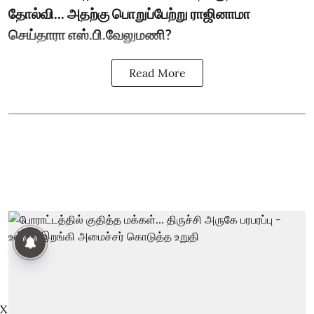
தோல்வி... அதற்கு பொறுப்பேற்று ராஜினாமா
செய்தாரா எஸ்.பி.வேலுமணி?
Read More
X