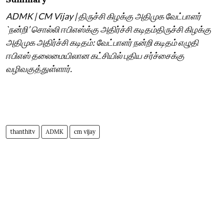
ADMK | CM Vijay | திருச்சி கிழக்கு அதிமுக வேட்பாளர்
`நன்றி’ சொல்லி ஈபிஎஸ்க்கு அதிர்ச்சி கடிதம்திருச்சி கிழக்கு
அதிமுக அதிர்ச்சி கடிதம்: வேட்பாளர் நன்றி கடிதம் எழுதி
ஈபிஎஸ் தலைமையிலான கட்சியில் புதிய சர்ச்சைக்கு
வழிவகுத்துள்ளார்.
thanthitv
ADMK
cm vijay