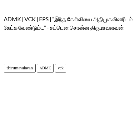
ADMK | VCK | EPS | "இந்த கேள்வியை அதிமுகவினரிடம்
கேட்க வேண்டும்..." - சட்டென சொன்ன திருமாவளவன்
thirumavalavan
ADMK
vck