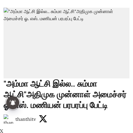
"அம்மா ஆட்சி இல்ல.. சும்மா
ஆட்சி"அதிமுக முன்னாள் அமைச்சர்
ஓ. எஸ். மணியன் பரபரப்பு பேட்டி
thanthitv
X