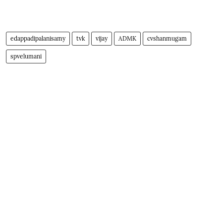
edappadipalanisamy
tvk
vijay
ADMK
cvshanmugam
spvelumani