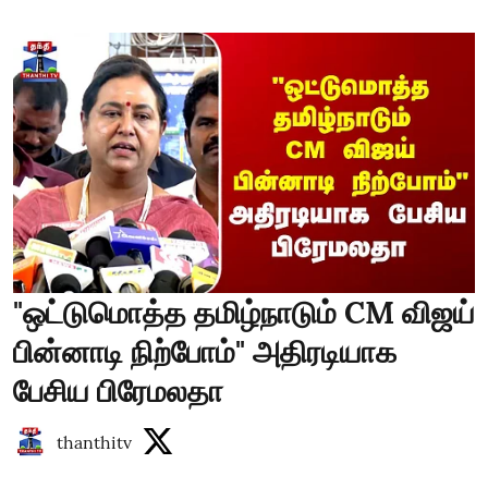
"ஒட்டுமொத்த தமிழ்நாடும் CM விஜய்
பின்னாடி நிற்போம்" அதிரடியாக
பேசிய பிரேமலதா
thanthitv