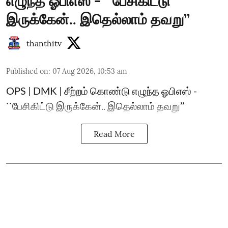
எழுந்த ஓபிஎஸ் - ``பேசிகிட்டு
இருக்கேன்.. இதெல்லாம் தவறு’’
thanthitv
Published on
:
07 Aug 2026, 10:53 am
OPS | DMK | சீற்றம் கொண்டு எழுந்த ஓபிஎஸ் -
``பேசிகிட்டு இருக்கேன்.. இதெல்லாம் தவறு’’
Read More