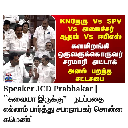
Speaker JCD Prabhakar |
``சுவையா இருக்கு’’ - நடப்பதை
எல்லாம் பார்த்து சபாநாயகர் சொன்ன
கமெண்ட்