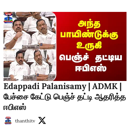
Edappadi Palanisamy | ADMK |
பேச்சை கேட்டு பெஞ்ச் தட்டி ஆதரித்த
ஈபிஎஸ்
thanthitv