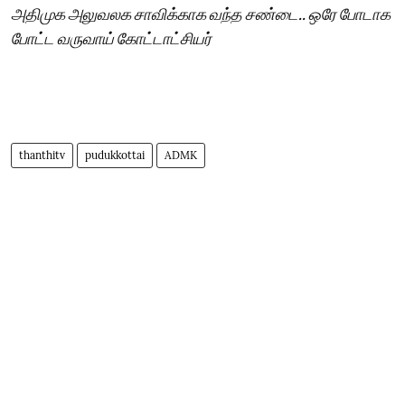
அதிமுக அலுவலக சாவிக்காக வந்த சண்டை.. ஒரே போடாக
போட்ட வருவாய் கோட்டாட்சியர்
thanthitv
pudukkottai
ADMK