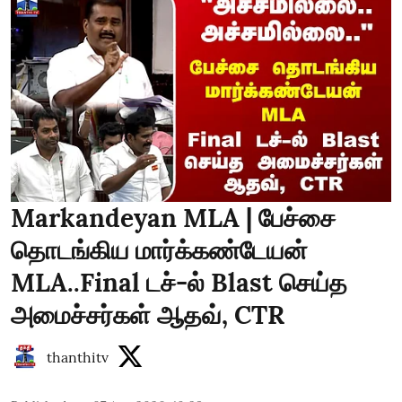
Markandeyan MLA | பேச்சை
தொடங்கிய மார்க்கண்டேயன்
MLA..Final டச்-ல் Blast செய்த
அமைச்சர்கள் ஆதவ், CTR
thanthitv