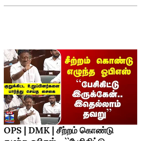
OPS | DMK | சீற்றம் கொண்டு