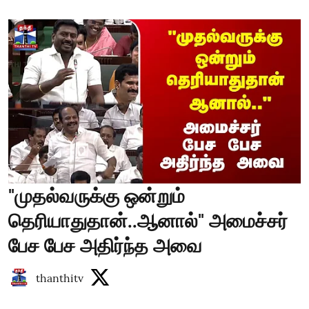
"முதல்வருக்கு ஒன்றும்
தெரியாதுதான்..ஆனால்" அமைச்சர்
பேச பேச அதிர்ந்த அவை
thanthitv