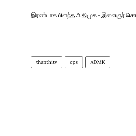
இரண்டாக பிளந்த அதிமுக - இளைஞர் சொன
thanthitv
eps
ADMK