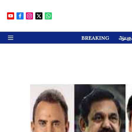
BREAKING
ஆயுத 