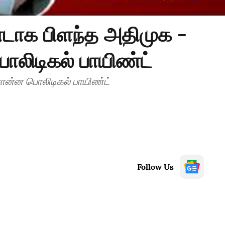
டாக பிளந்த அதிமுக -
ிடிகல் பாயிண்ட்
ன்ன பொலிடிகல் பாயிண்ட்
Follow Us