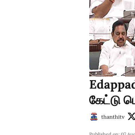
Edappad
கேட்டு ப
thanthitv
Published on
:
07 Au