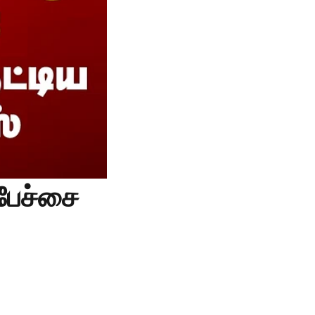
பேச்சை