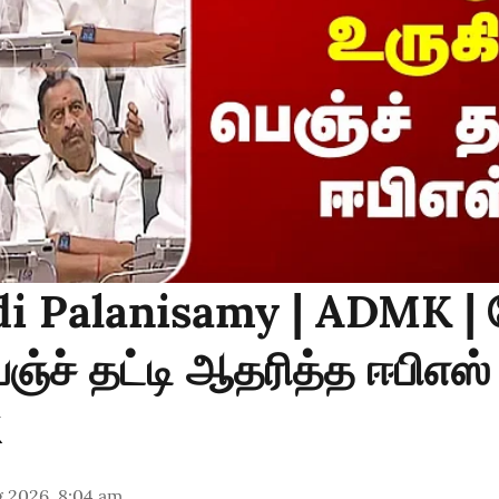
i Palanisamy | ADMK | 
ெஞ்ச் தட்டி ஆதரித்த ஈபிஎஸ்
g 2026, 8:04 am