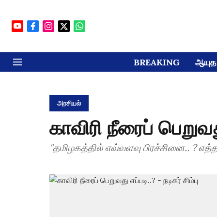
BREAKING
ஆயுத 
அரசியல்
காவிரி நீரைப் பெறுவது 
"தமிழகத்தில் எவ்வளவு பிரச்சினை.. ? எத்தனை