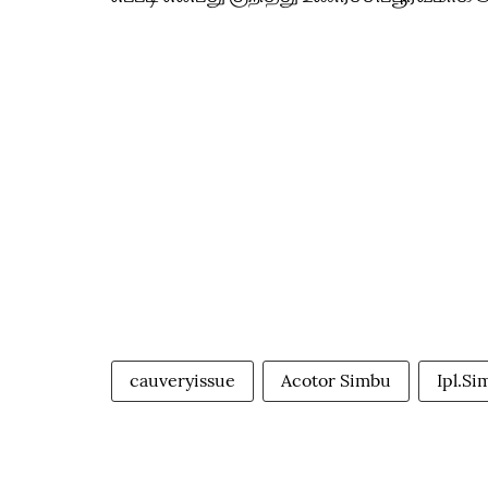
cauveryissue
Acotor Simbu
Ipl.S