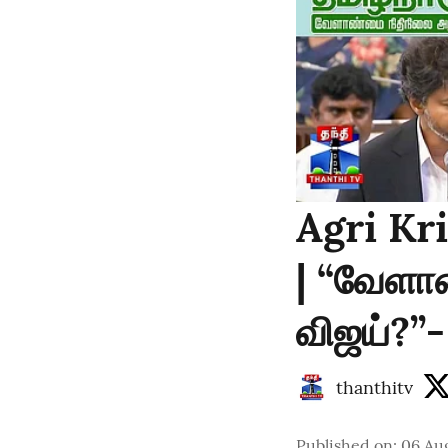
Agri Kr
| “வேளாண
விஜய்?”-
thanthitv
Published on
:
06 Aug