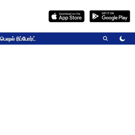
பெஷல் ரிப்போர்ட்