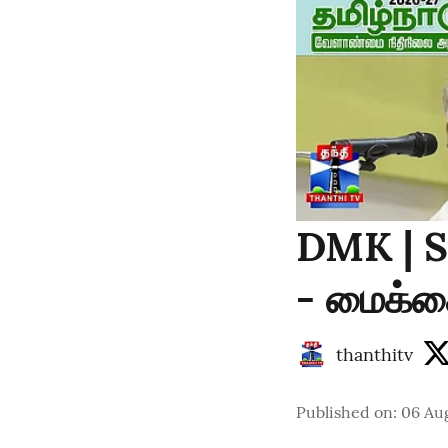
DMK | S
- மைக்கை
thanthitv
Published on
:
06 Au