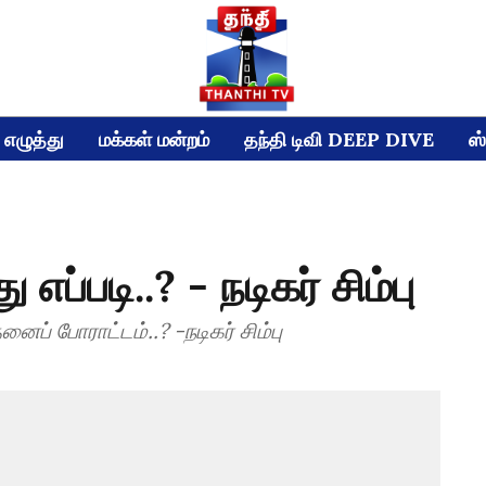
எழுத்து
மக்கள் மன்றம்
தந்தி டிவி DEEP DIVE
ஸ்
எப்படி..? - நடிகர் சிம்பு
ப் போராட்டம்..? -நடிகர் சிம்பு