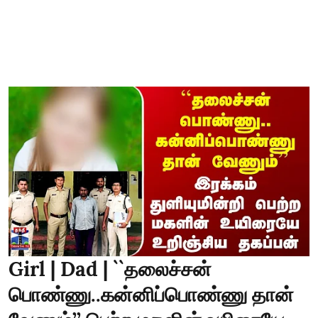
Girl | Dad | ``தலைச்சன்
பொண்ணு..கன்னிப்பொண்ணு தான்