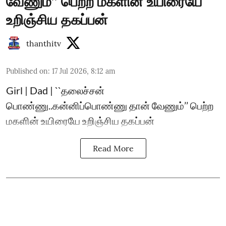
வேணும்’’ பெற்ற மகளின் உயிரையே
உறிஞ்சிய தகப்பன்
thanthitv
Published on
:
17 Jul 2026, 8:12 am
Girl | Dad | ``தலைச்சன்
பொண்ணு..கன்னிப்பொண்ணு தான் வேணும்’’ பெற்ற
மகளின் உயிரையே உறிஞ்சிய தகப்பன்
Read More