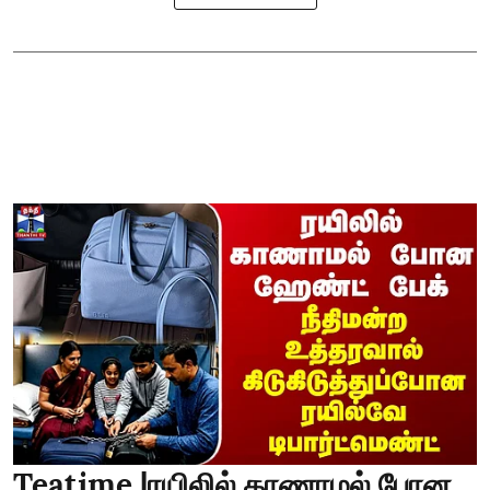
Teatime |ரயிலில் காணாமல் போன