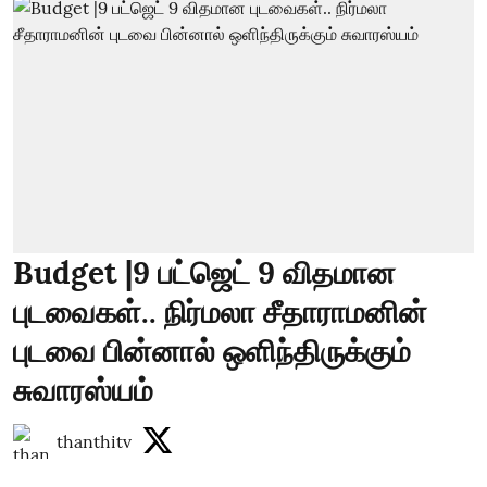
Budget |9 பட்ஜெட் 9 விதமான
புடவைகள்.. நிர்மலா சீதாராமனின்
புடவை பின்னால் ஒளிந்திருக்கும்
சுவாரஸ்யம்
thanthitv