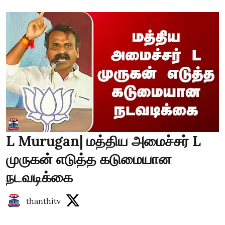
L Murugan| மத்திய அமைச்சர் L
முருகன் எடுத்த கடுமையான
நடவடிக்கை
thanthitv