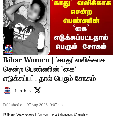
Bihar Women | `காது’ வலிக்காக
சென்ற பெண்ணின் `கை’
எடுக்கப்பட்டதால் பெரும் சோகம்
thanthitv
Published on
:
07 Aug 2026, 9:07 am
Bihar Women | `காது’ வலிக்காக சென்ற