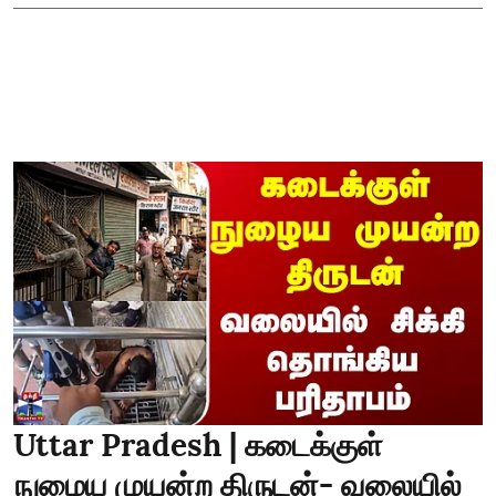
Uttar Pradesh | கடைக்குள்
நுழைய முயன்ற திருடன்- வலையில்