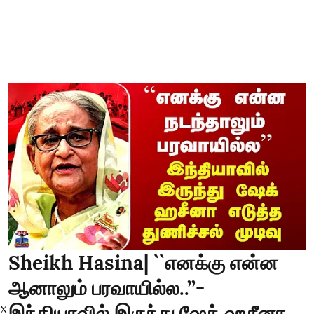
Sheikh Hasina| ``எனக்கு என்ன
ஆனாலும் பரவாயில்ல..’’-
இந்தியாவில் இருந்து ஷேக் ஹசீனா
X