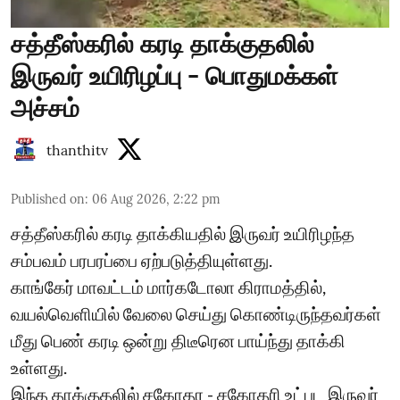
சத்தீஸ்கரில் கரடி தாக்குதலில்
இருவர் உயிரிழப்பு - பொதுமக்கள்
அச்சம்
thanthitv
Published on
:
06 Aug 2026, 2:22 pm
சத்தீஸ்கரில் கரடி தாக்கியதில் இருவர் உயிரிழந்த
சம்பவம் பரபரப்பை ஏற்படுத்தியுள்ளது.
காங்கேர் மாவட்டம் மார்கடோலா கிராமத்தில்,
வயல்வெளியில் வேலை செய்து கொண்டிருந்தவர்கள்
மீது பெண் கரடி ஒன்று திடீரென பாய்ந்து தாக்கி
உள்ளது.
இந்த தாக்குதலில் சகோதர - சகோதரி உட்பட இருவர்