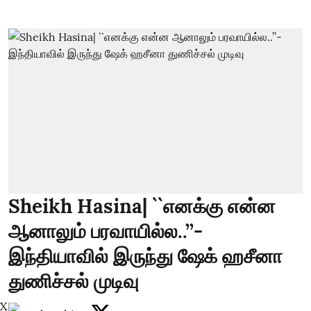
Sheikh Hasina| ``எனக்கு என்ன
ஆனாலும் பரவாயில்ல..’’-
இந்தியாவில் இருந்து ஷேக் ஹசீனா
துணிச்சல் முடிவு
X