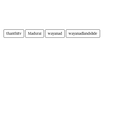
thanthitv
Madurai
wayanad
wayanadlandslide