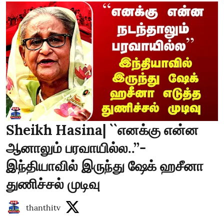
Sheikh Hasina| ``எனக்கு என்ன
ஆனாலும் பரவாயில்ல..’’-
இந்தியாவில் இருந்து ஷேக் ஹசீனா
துணிச்சல் முடிவு
thanthitv