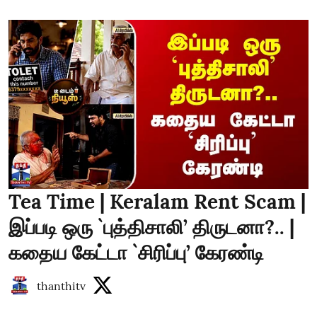
Tea Time | Keralam Rent Scam |
இப்படி ஒரு `புத்திசாலி’ திருடனா?.. |
கதைய கேட்டா `சிரிப்பு’ கேரண்டி
thanthitv