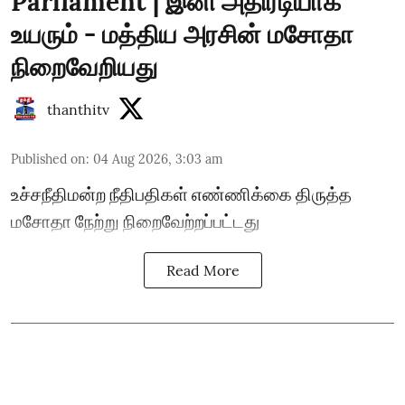
Parliament | இனி அதிரடியாக
உயரும் - மத்திய அரசின் மசோதா
நிறைவேறியது
thanthitv
Published on
:
04 Aug 2026, 3:03 am
உச்சநீதிமன்ற நீதிபதிகள் எண்ணிக்கை திருத்த
மசோதா நேற்று நிறைவேற்றப்பட்டது
Read More