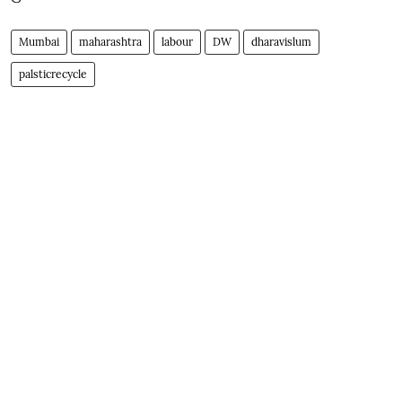
Mumbai
maharashtra
labour
DW
dharavislum
palsticrecycle