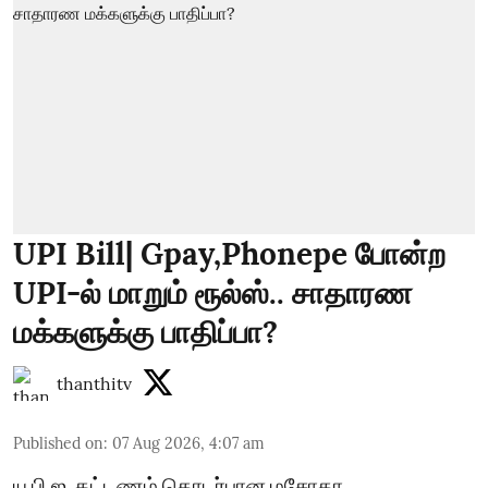
UPI Bill| Gpay,Phonepe போன்ற
UPI-ல் மாறும் ரூல்ஸ்.. சாதாரண
மக்களுக்கு பாதிப்பா?
thanthitv
Published on
:
07 Aug 2026, 4:07 am
யு.பி.ஐ. கட்டணம் தொடர்பான மசோதா