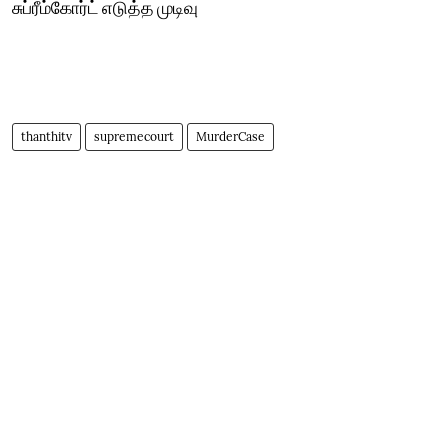
சுப்ரீம்கோர்ட் எடுத்த முடிவு
thanthitv
supremecourt
MurderCase