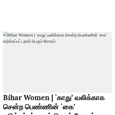
Bihar Women | `காது’ வலிக்காக
சென்ற பெண்ணின் `கை’