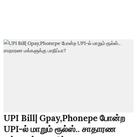
UPI Bill| Gpay,Phonepe போன்ற
UPI-ல் மாறும் ரூல்ஸ்.. சாதாரண