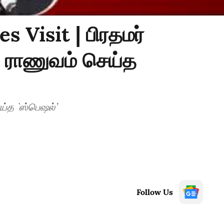
 Visit | பிரதமர்
 ராணுவம் செய்த
ய்த `ஸ்பெஷல்’
Follow Us