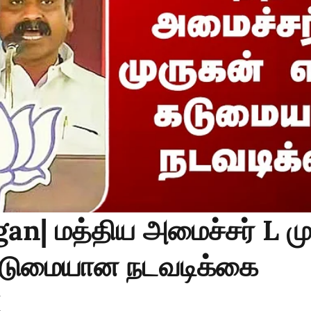
an| மத்திய அமைச்சர் L ம
கடுமையான நடவடிக்கை