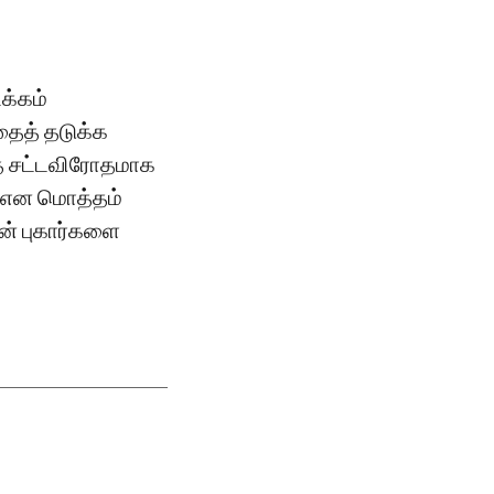
்கம் ​
ைத் தடுக்க
த் சட்டவிரோதமாக
் என மொத்தம்
ன் புகார்களை