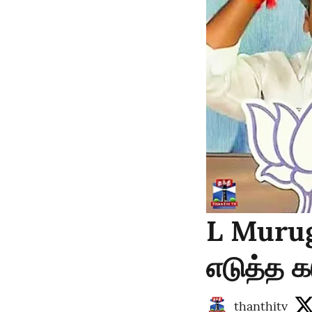
L Murug
எடுத்த 
thanthitv