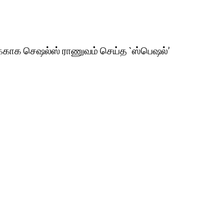
ிக்காக செஷல்ஸ் ராணுவம் செய்த `ஸ்பெஷல்’