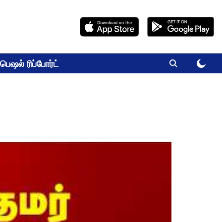
பெஷல் ரிப்போர்ட்