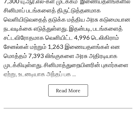
7,300 யு.ஆர்.எல்-கள் முடக்கம் ​ இணையதளங்களில்
சினிமாப் படங்களைத் திருட்டுத்தனமாக
வெளியிடுவதைத் தடுக்க மத்திய அரசு கடுமையான
நடவடிக்கை எடுத்துள்ளது. இதன்படி, படங்களைத்
சட்டவிரோதமாக வெளியிட்ட 4,996 டெலிகிராம்
சேனல்கள் மற்றும் 1,263 இணையதளங்கள் என
மொத்தம் 7,393 லிங்குகளை அரசு அதிரடியாக
முடக்கியுள்ளது. சினிமாத்துறையினரின் புகார்களை
ஏற்று, உடனடியாக அந்தப் பக ...
Read More