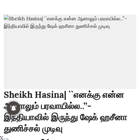
Sheikh Hasina| ``எனக்கு என்ன
ஆனாலும் பரவாயில்ல..’’-
இந்தியாவில் இருந்து ஷேக் ஹசீனா
துணிச்சல் முடிவு
X