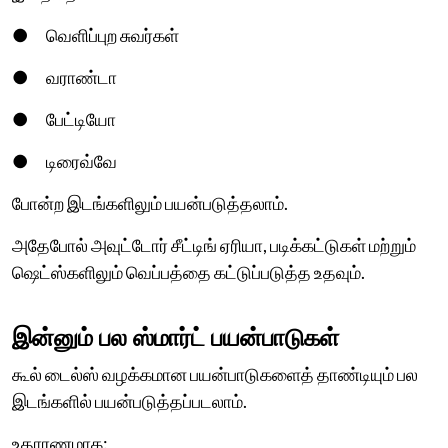
● வெளிப்புற சுவர்கள்
● வராண்டா
● பேட்டியோ
● டிரைவ்வே
போன்ற இடங்களிலும் பயன்படுத்தலாம்.
அதேபோல் அவுட்டோர் சீட்டிங் ஏரியா, படிக்கட்டுகள் மற்றும்
ஷெட்ஸ்களிலும் வெப்பத்தை கட்டுப்படுத்த உதவும்.
இன்னும் பல ஸ்மார்ட் பயன்பாடுகள்
கூல் டைல்ஸ் வழக்கமான பயன்பாடுகளைத் தாண்டியும் பல
இடங்களில் பயன்படுத்தப்படலாம்.
உதாரணமாக: