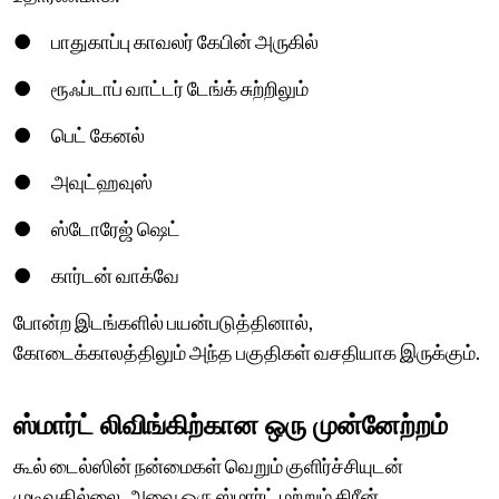
● பாதுகாப்பு காவலர் கேபின் அருகில்
● ரூஃப்டாப் வாட்டர் டேங்க் சுற்றிலும்
● பெட் கேனல்
● அவுட்ஹவுஸ்
● ஸ்டோரேஜ் ஷெட்
● கார்டன் வாக்வே
போன்ற இடங்களில் பயன்படுத்தினால்,
கோடைக்காலத்திலும் அந்த பகுதிகள் வசதியாக இருக்கும்.
ஸ்மார்ட் லிவிங்கிற்கான ஒரு முன்னேற்றம்
கூல் டைல்ஸின் நன்மைகள் வெறும் குளிர்ச்சியுடன்
முடிவதில்லை. அவை ஒரு ஸ்மார்ட் மற்றும் கிரீன்