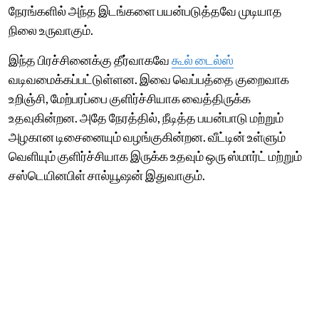
நேரங்களில் அந்த இடங்களை பயன்படுத்தவே முடியாத
நிலை உருவாகும்.
இந்த பிரச்சினைக்கு தீர்வாகவே
கூல் டைல்ஸ்
வடிவமைக்கப்பட்டுள்ளன. இவை வெப்பத்தை குறைவாக
உறிஞ்சி, மேற்பரப்பை குளிர்ச்சியாக வைத்திருக்க
உதவுகின்றன. அதே நேரத்தில், நீடித்த பயன்பாடு மற்றும்
அழகான டிசைனையும் வழங்குகின்றன. வீட்டின் உள்ளும்
வெளியும் குளிர்ச்சியாக இருக்க உதவும் ஒரு ஸ்மார்ட் மற்றும்
சஸ்டெயினபிள் சால்யூஷன் இதுவாகும்.