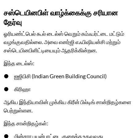
சஸ்டெயினபிள் வாழ்க்கைக்கு சரியான
தேர்வு
ஓரியண்ட்பெல் கூல் டைல்ஸ் வெறும் கம்ஃபர்ட்டை மட்டும்
வழங்குவதில்லை. அவை எனர்ஜி எஃபிஷியன்சி மற்றும்
சஸ்டெயினபிளிட்டியையும் ஆதரிக்கின்றன.
இந்த டைல்ஸ்:
● ஐஜிபிசி (Indian Green Building Council)
● கிரிஹா
ஆகிய இந்தியாவின் முக்கிய கிரீன் பில்டிங் சான்றிதழ்களை
பெற்றுள்ளன.
இந்த சான்றிதழ்கள்:
● மின்சார பயன்பாட்டை குறைக்க உதவுவது