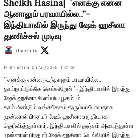
Sheikh Hasina| ``எனக்கு என்ன
ஆனாலும் பரவாயில்ல..’’-
இந்தியாவில் இருந்து ஷேக் ஹசீனா
துணிச்சல் முடிவு
thanthitv
Published on
:
06 Aug 2026, 4:22 am
``எனக்கு என்ன நடந்தாலும் பரவாயில்ல..
தாய்நாட்டுக்கே செல்கிறேன்’’ - இந்தியாவில் இருந்து
ஷேக் ஹசீனா கிளப்பிய பூகம்பம்
தாம் மீண்டும் வங்கதேசம் திரும்பப்போவதாக
முன்னாள் பிரதமர் ஷேக் ஹசீனா உறுதியாக
தெரிவித்துள்ளார். இந்தியாவில் தஞ்சம் அடைந்துள்ள
முன்னாள் பிரதமர் ஷேக் ஹசீனா, டெல்லியில் இருந்து