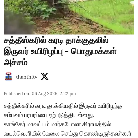
சத்தீஸ்கரில் கரடி தாக்குதலில்
இருவர் உயிரிழப்பு - பொதுமக்கள்
அச்சம்
thanthitv
Published on
:
06 Aug 2026, 2:22 pm
சத்தீஸ்கரில் கரடி தாக்கியதில் இருவர் உயிரிழந்த
சம்பவம் பரபரப்பை ஏற்படுத்தியுள்ளது.
காங்கேர் மாவட்டம் மார்கடோலா கிராமத்தில்,
வயல்வெளியில் வேலை செய்து கொண்டிருந்தவர்கள்