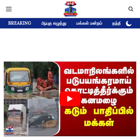
BREAKING
ஆயுத எழுத்து
மக்கள் மன்றம்
தந்தி டிவி D