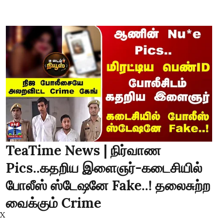
TeaTime News | நிர்வாண
Pics..கதறிய இளைஞர்-கடைசியில்
போலீஸ் ஸ்டேஷனே Fake..! தலைசுற்ற
வைக்கும் Crime
X