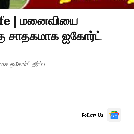
ife | மனைவியை
 சாதகமாக ஐகோர்ட்
கோர்ட் தீர்ப்பு
Follow Us