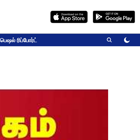
பெஷல் ரிப்போர்ட்