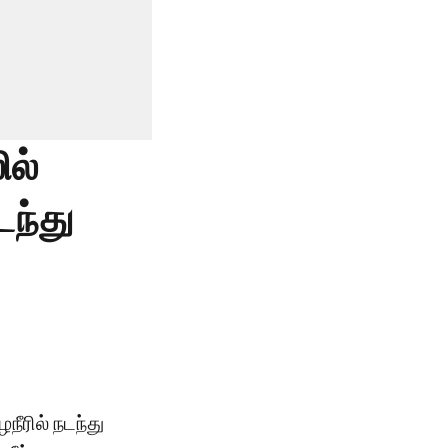
ில்
டந்து
நீரில் நடந்து