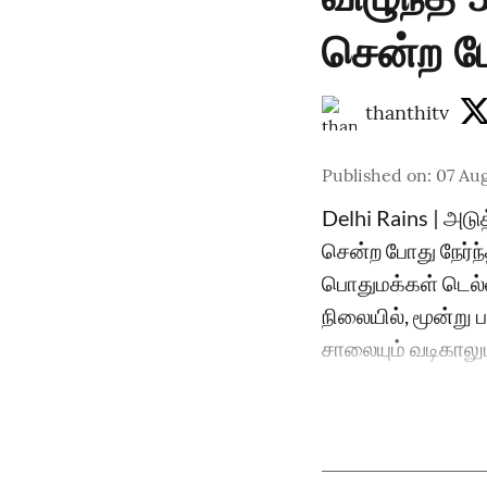
சென்ற போ
thanthitv
Published on
:
07 Aug
Delhi Rains | அடுத
சென்ற போது நேர்ந்
பொதுமக்கள் டெல்ல
நிலையில், மூன்று 
சாலையும் வடிகாலும