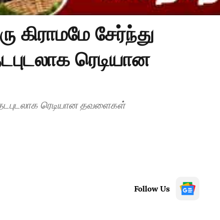
ு கிராமமே சேர்ந்து
தடபுடலாக ரெடியான
.. தடபுடலாக ரெடியான தவளைகள்
Follow Us