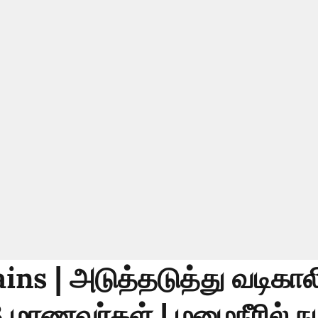
ins | அடுத்தடுத்து வடிகால
3 மாணவர்கள் | மழைநீரில் ந