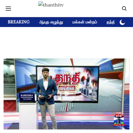
BREAKING
ஆயுத எழுத்து
மக்கள் மன்றம்
தந்தி டிவி D