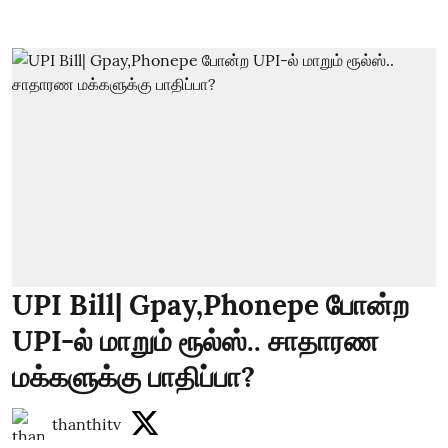
UPI Bill| Gpay,Phonepe போன்ற
UPI-ல் மாறும் ரூல்ஸ்.. சாதாரண
மக்களுக்கு பாதிப்பா?
thanthitv