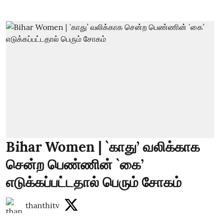
Bihar Women | `காது’ வலிக்காக
சென்ற பெண்ணின் `கை’
எடுக்கப்பட்டதால் பெரும் சோகம்
thanthitv