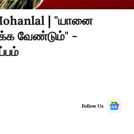
Mohanlal | "யானை
்க வேண்டும்" -
்பம்
Follow Us