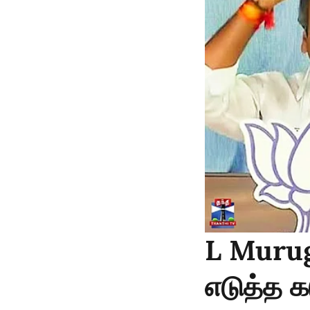
L Murug
எடுத்த 