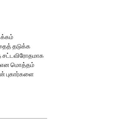
்கம் ​
ைத் தடுக்க
த் சட்டவிரோதமாக
் என மொத்தம்
ன் புகார்களை