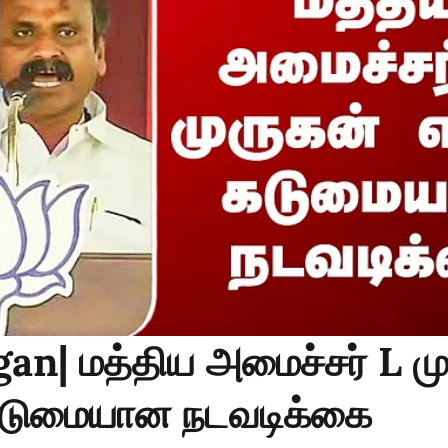
an| மத்திய அமைச்சர் L ம
கடுமையான நடவடிக்கை