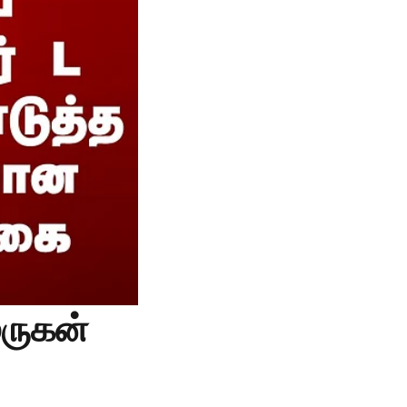
ுருகன்