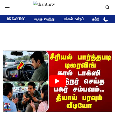
BREAKING
ஆயுத எழுத்து
மக்கள் மன்றம்
தந்தி டிவி D