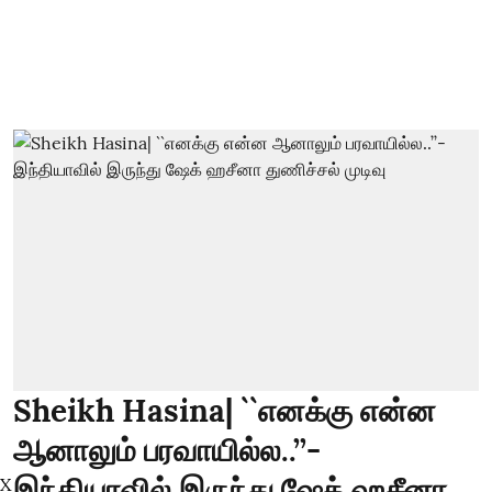
Sheikh Hasina| ``எனக்கு என்ன
ஆனாலும் பரவாயில்ல..’’-
இந்தியாவில் இருந்து ஷேக் ஹசீனா
X