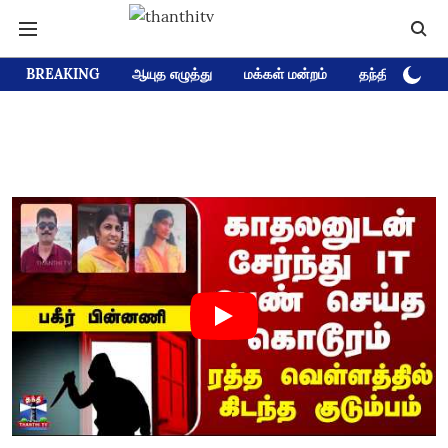
BREAKING
ஆயுத எழுத்து
மக்கள் மன்றம்
தந்தி டிவி D