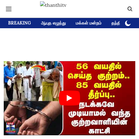
BREAKING
ஆயுத எழுத்து
மக்கள் மன்றம்
தந்தி டிவி D