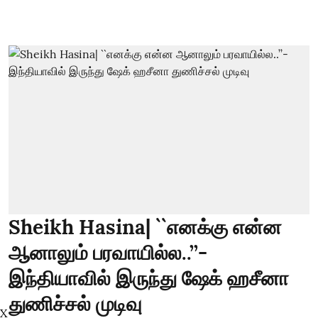
Sheikh Hasina| ``எனக்கு என்ன
ஆனாலும் பரவாயில்ல..’’-
இந்தியாவில் இருந்து ஷேக் ஹசீனா
துணிச்சல் முடிவு
X