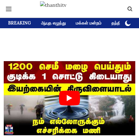
BREAKING
ஆயுத எழுத்து
மக்கள் மன்றம்
தந்தி டிவி D