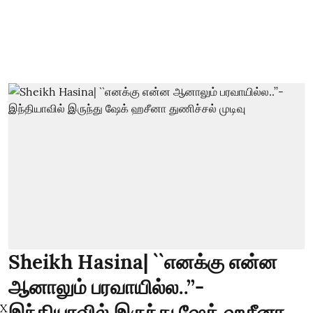
Sheikh Hasina| ``எனக்கு என்ன
ஆனாலும் பரவாயில்ல..’’-
இந்தியாவில் இருந்து ஷேக் ஹசீனா
X