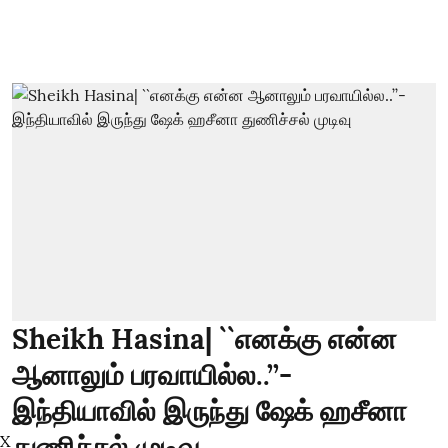
Sheikh Hasina| ``எனக்கு என்ன
ஆனாலும் பரவாயில்ல..’’-
இந்தியாவில் இருந்து ஷேக் ஹசீனா
துணிச்சல் முடிவு
X