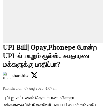
UPI Bill| Gpay,Phonepe போன்ற
UPI-ல் மாறும் ரூல்ஸ்.. சாதாரண
மக்களுக்கு பாதிப்பா?
thanthitv
Published on
:
07 Aug 2026, 4:07 am
யு.பி.ஐ. கட்டணம் தொடர்பான மசோதா
மக்களவையில் நிறைவேறியது யு.பி.ஐ. மற்றும் ரூபே