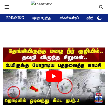
BREAKING
ஆயுத எழுத்து
மக்கள் மன்றம்
தந்தி டிவி D