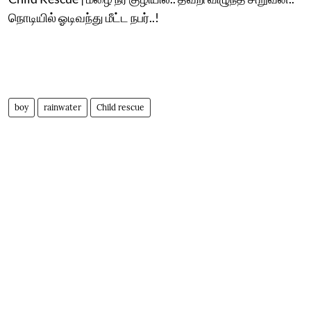
நொடியில் ஓடிவந்து மீட்ட நபர்..!
boy
rainwater
Child rescue