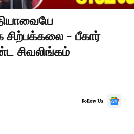
ந்தியாவையே
சிற்பக்கலை - பீகார்
்ட சிவலிங்கம்
Follow Us