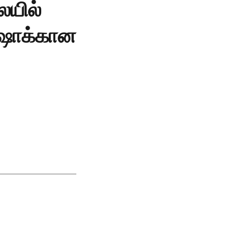
ையில்
| ஷாக்கான