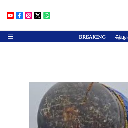
BREAKING
ஆயுத 