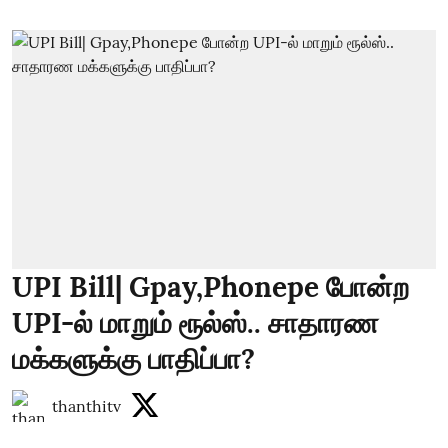
UPI Bill| Gpay,Phonepe போன்ற
UPI-ல் மாறும் ரூல்ஸ்.. சாதாரண
மக்களுக்கு பாதிப்பா?
thanthitv