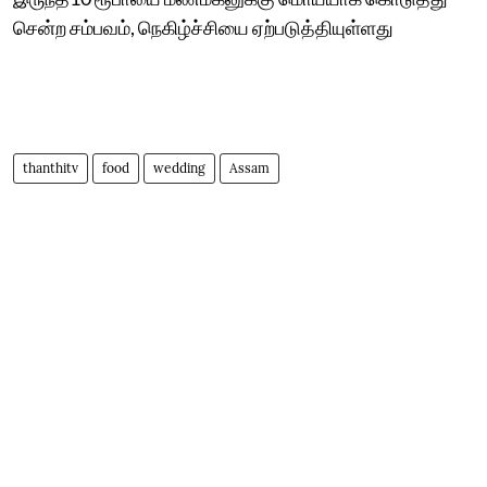
சென்ற சம்பவம், நெகிழ்ச்சியை ஏற்படுத்தியுள்ளது
thanthitv
food
wedding
Assam