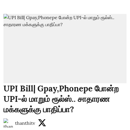
UPI Bill| Gpay,Phonepe போன்ற
UPI-ல் மாறும் ரூல்ஸ்.. சாதாரண
மக்களுக்கு பாதிப்பா?
thanthitv