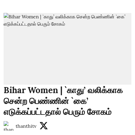
Bihar Women | `காது’ வலிக்காக
சென்ற பெண்ணின் `கை’
எடுக்கப்பட்டதால் பெரும் சோகம்
thanthitv