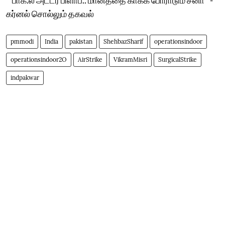
கர்னல் சொல்லும் தகவல்
pmmodi
India
pakistan
ShehbazSharif
operationsindoor
operationsindoor2O
AirStrike
VikramMisri
SurgicalStrike
indpakwar