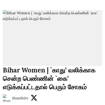
Bihar Women | `காது’ வலிக்காக
சென்ற பெண்ணின் `கை’
எடுக்கப்பட்டதால் பெரும் சோகம்
thanthitv