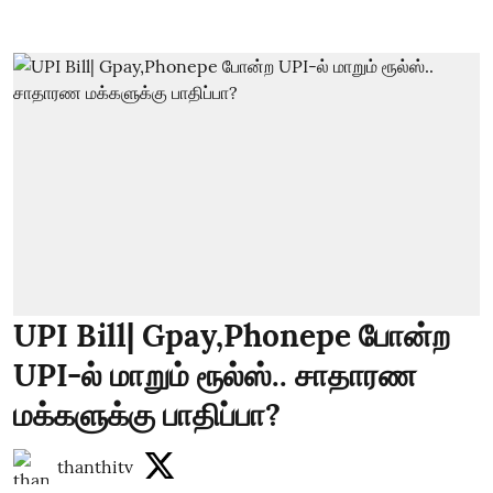
UPI Bill| Gpay,Phonepe போன்ற
UPI-ல் மாறும் ரூல்ஸ்.. சாதாரண
மக்களுக்கு பாதிப்பா?
thanthitv