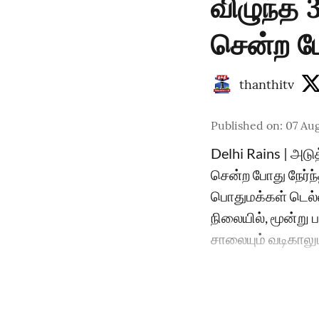
விழுந்த 
சென்ற போ
thanthitv
Published on
:
07 Aug
Delhi Rains | அடுத
சென்ற போது நேர்ந்
பொதுமக்கள் டெல்ல
நிலையில், மூன்று 
சாலையும் வடிகாலும