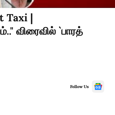
 Taxi |
்.." விரைவில் `பாரத்
Follow Us