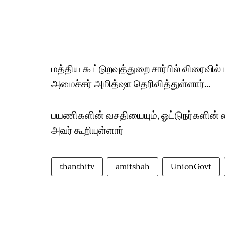
மத்திய கூட்டுறவுத்துறை சார்பில் விரைவில
அமைச்சர் அமித்ஷா தெரிவித்துள்ளார்...
பயணிகளின் வசதியையும், ஓட்டுநர்களின் லாப
அவர் கூறியுள்ளார்
thanthitv
amitshah
UnionGovt