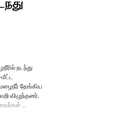
டந்து
நீரில் நடந்து
மீட்ட
மழைநீர் தேங்கிய
வறி விழுந்தனர்.
வர்கள் ...