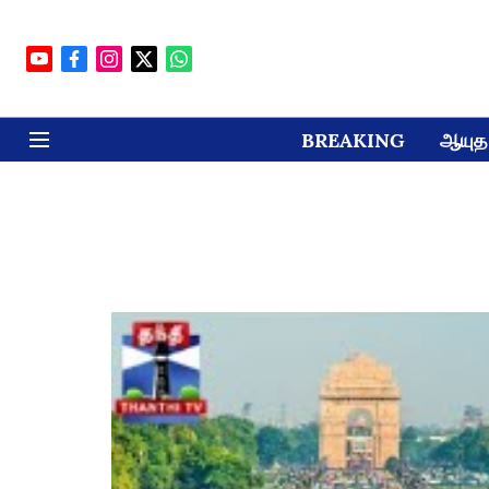
BREAKING
ஆயுத 