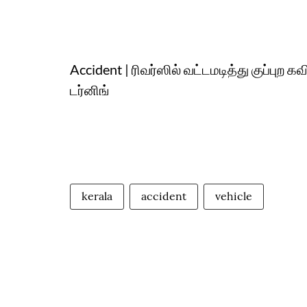
Accident | ரிவர்ஸில் வட்டமடித்து குப்பு
டர்னிங்
kerala
accident
vehicle