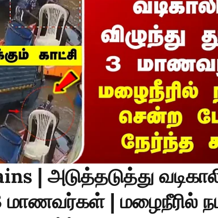
ins | அடுத்தடுத்து வடிகால
3 மாணவர்கள் | மழைநீரில் ந