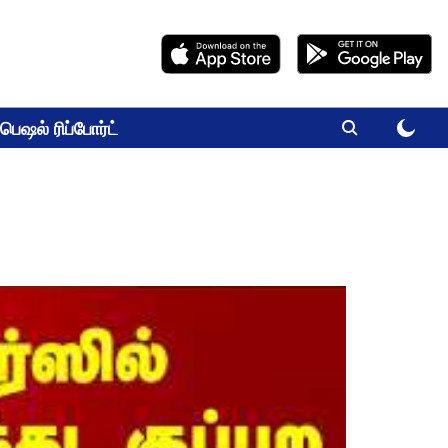
பெஷல் ரிப்போர்ட்