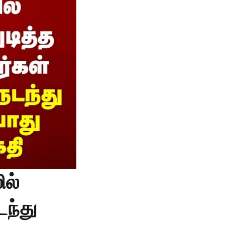
ில்
டந்து