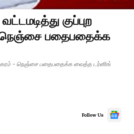
வட்டமடித்து குப்புற
 - நெஞ்சை பதைபதைக்க
 பயங்கரம் - நெஞ்சை பதைபதைக்க வைத்த டர்னிங்
Follow Us