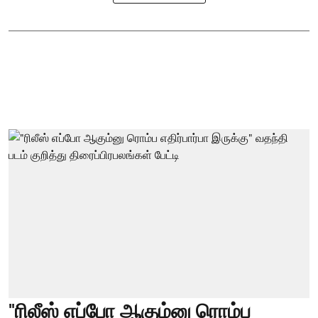
"ரிலீஸ் எப்போ ஆகும்னு ரொம்ப