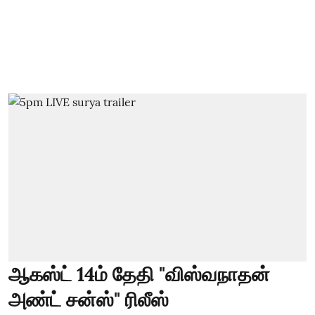
ஆகஸ்ட் 14ம் தேதி "விஸ்வநாதன்
அண்ட் சன்ஸ்" ரிலீஸ்