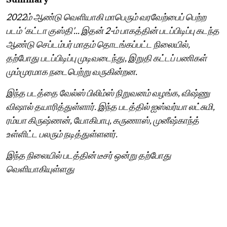
2022ம் ஆண்டு வெளியாகி மாபெரும் வரவேற்பைப் பெற்ற
படம் ‘கட்டா குஸ்தி’... இதன் 2-ம் பாகத்தின் படப்பிடிப்பு கடந்த
ஆண்டு செப்டம்பர் மாதம் தொடங்கப்பட்ட நிலையில்,
தற்போது படப்பிடிப்பு முடிவடைந்து, இறுதி கட்டப் பணிகள்
மும்முரமாக நடைபெற்று வருகின்றன.
இந்த படத்தை வேல்ஸ் பிலிம்ஸ் நிறுவனம் வழங்க, விஷ்ணு
விஷால் தயாரித்துள்ளார். இந்த படத்தில் ஐஸ்வர்யா லட்சுமி,
ரம்யா கிருஷ்ணன், யோகிபாபு, கருணாஸ், முனீஷ்காந்த்
உள்ளிட்ட பலரும் நடித்துள்ளனர்.
இந்த நிலையில் படத்தின் டீசர் ஒன்று தற்போது
வெளியாகியுள்ளது