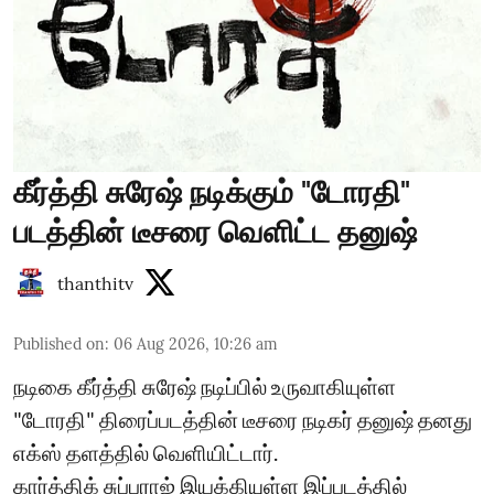
கீர்த்தி சுரேஷ் நடிக்கும் "டோரதி"
படத்தின் டீசரை வெளிட்ட தனுஷ்
thanthitv
Published on
:
06 Aug 2026, 10:26 am
நடிகை கீர்த்தி சுரேஷ் நடிப்பில் உருவாகியுள்ள
"டோரதி" திரைப்படத்தின் டீசரை நடிகர் தனுஷ் தனது
எக்ஸ் தளத்தில் வெளியிட்டார்.
கார்த்திக் சுப்பராஜ் இயக்கியுள்ள இப்படத்தில்