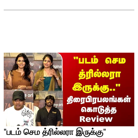
"படம் செம த்ரில்லரா இருக்கு"