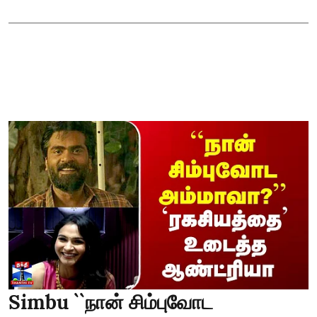
Simbu ``நான் சிம்புவோட