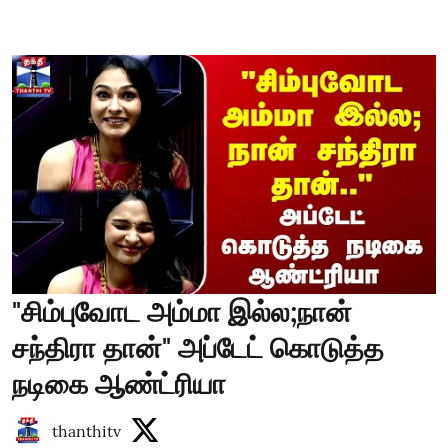
"சிம்புவோட அம்மா இல்ல;நான்
சந்திரா தான்" அப்டேட் கொடுத்த
நடிகை ஆண்ட்ரியா
thanthitv