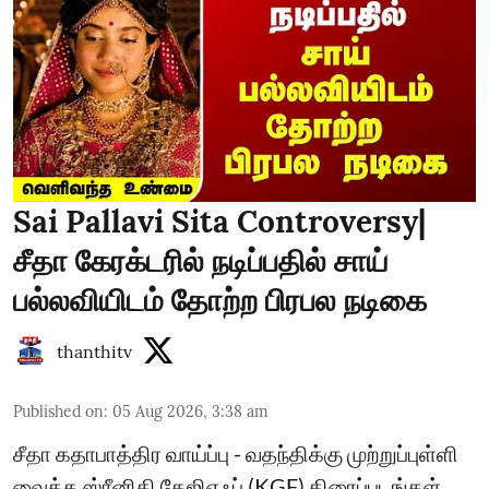
Sai Pallavi Sita Controversy|
சீதா கேரக்டரில் நடிப்பதில் சாய்
பல்லவியிடம் தோற்ற பிரபல நடிகை
thanthitv
Published on
:
05 Aug 2026, 3:38 am
சீதா கதாபாத்திர வாய்ப்பு - வதந்திக்கு முற்றுப்புள்ளி
வைத்த ஸ்ரீனிதி கேஜிஎஃப் (KGF) திரைப்படங்கள்