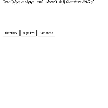
கொடுத்த சமந்தா.. சாய் பல்லவி பற்றி சொன்ன சீக்ரெட்
thanthitv
saipallavi
Samantha