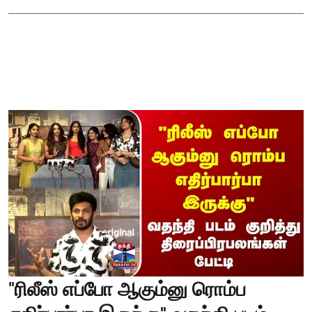
"ரிலீஸ் எப்போ ஆகும்னு ரொம்ப