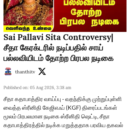
Sai Pallavi Sita Controversy|
சீதா கேரக்டரில் நடிப்பதில் சாய்
பல்லவியிடம் தோற்ற பிரபல நடிகை
thanthitv
Published on
:
05 Aug 2026, 3:38 am
சீதா கதாபாத்திர வாய்ப்பு - வதந்திக்கு முற்றுப்புள்ளி
வைத்த ஸ்ரீனிதி கேஜிஎஃப் (KGF) திரைப்படங்கள்
மூலம் பிரபலமான நடிகை ஸ்ரீனிதி ஷெட்டி, சீதா
கதாபாத்திரத்தில் நடிக்க மறுத்ததாக பரவிய தகவல்