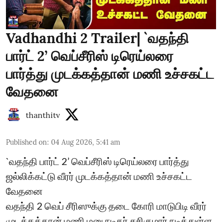
Vadhandhi 2 Trailer| `வதந்தி
பார்ட் 2’ வெப்சீரிஸ் டிரெய்லரை
பார்த்து முடக்கத்தான் மணி உச்சகட்ட
வேதனை
thanthitv
Published on
:
04 Aug 2026, 5:41 am
`வதந்தி பார்ட் 2’ வெப்சீரிஸ் டிரெய்லரை பார்த்து
ஜல்லிக்கட்டு வீரர் முடக்கத்தான் மணி உச்சகட்ட
வேதனை
வதந்தி 2 வெப் சீரிஸுக்கு தடை கோரி மாடுபிடி வீரர்
முடக்கத்தான் மணி மனு நடிகர் சசிகுமார் நடித்துள்ள