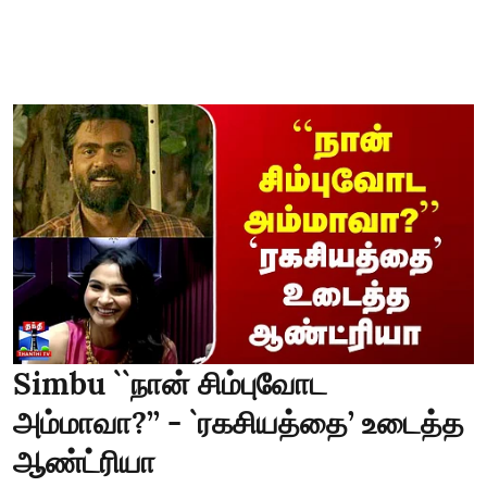
Simbu ``நான் சிம்புவோட
அம்மாவா?’’ - `ரகசியத்தை’ உடைத்த
ஆண்ட்ரியா