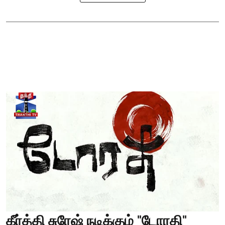
கீர்த்தி சுரேஷ் நடிக்கும் "டோரதி"