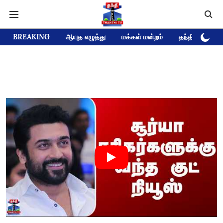
BREAKING
ஆயுத எழுத்து
மக்கள் மன்றம்
தந்தி டிவி D