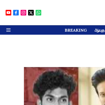
BREAKING
ஆயுத 