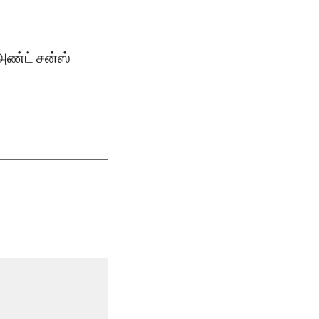
அண்ட் சன்ஸ்