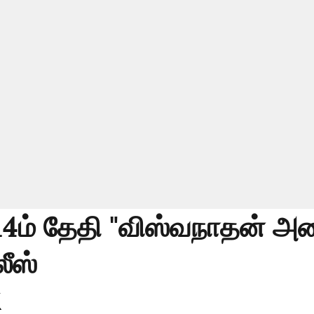
14ம் தேதி "விஸ்வநாதன் அண
லீஸ்