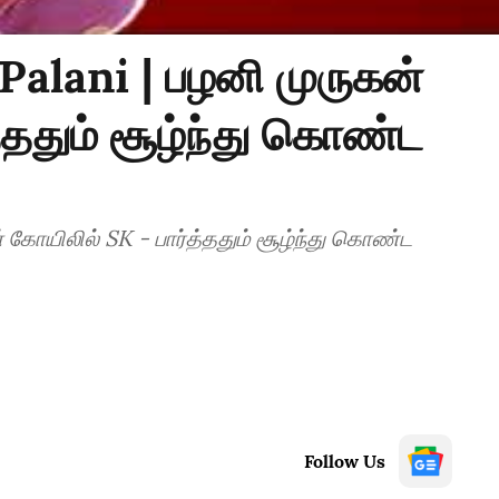
Palani | பழனி முருகன்
்ததும் சூழ்ந்து கொண்ட
் கோயிலில் SK - பார்த்ததும் சூழ்ந்து கொண்ட
Follow Us