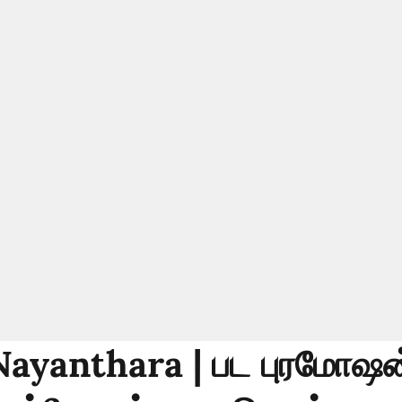
 Nayanthara | பட புரமோஷன