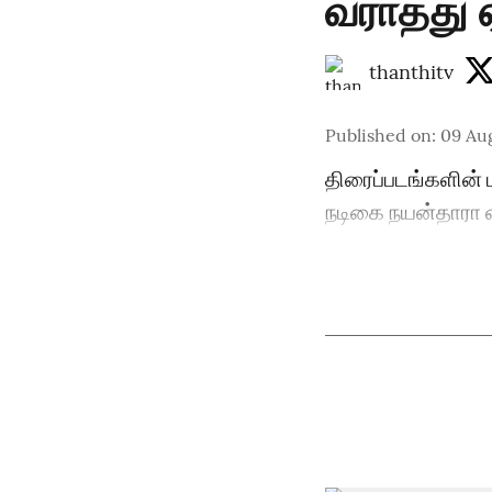
வராதது 
thanthitv
Published on
:
09 Au
திரைப்படங்களின் ப
நடிகை நயன்தாரா வ