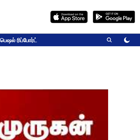
பெஷல் ரிப்போர்ட்